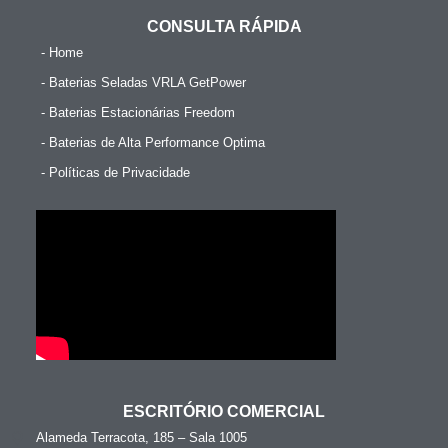
CONSULTA RÁPIDA
- Home
- Baterias Seladas VRLA GetPower
- Baterias Estacionárias Freedom
- Baterias de Alta Performance Optima
- Políticas de Privacidade
ESCRITÓRIO COMERCIAL
Alameda Terracota, 185 – Sala 1005