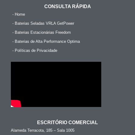
CONSULTA RÁPIDA
- Home
- Baterias Seladas VRLA GetPower
- Baterias Estacionárias Freedom
- Baterias de Alta Performance Optima
- Políticas de Privacidade
ESCRITÓRIO COMERCIAL
Alameda Terracota, 185 – Sala 1005