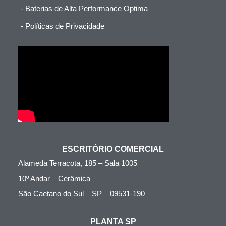
- Baterias de Alta Performance Optima
- Políticas de Privacidade
ESCRITÓRIO COMERCIAL
Alameda Terracota, 185 – Sala 1005
10º Andar – Cerâmica
São Caetano do Sul – SP – 09531-190
PLANTA SP