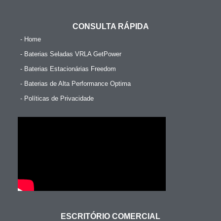
CONSULTA RÁPIDA
- Home
- Baterias Seladas VRLA GetPower
- Baterias Estacionárias Freedom
- Baterias de Alta Performance Optima
- Políticas de Privacidade
ESCRITÓRIO COMERCIAL