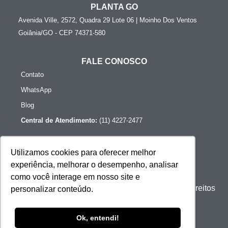
PLANTA GO
Avenida Ville, 2572, Quadra 29 Lote 06 | Moinho Dos Ventos
Goiânia/GO - CEP 74371-580
FALE CONOSCO
Contato
WhatsApp
Blog
Central de Atendimento:
(11) 4227-2477
Utilizamos cookies para oferecer melhor
experiência, melhorar o desempenho, analisar
como você interage em nosso site e
© 2023 Powersafe Baterias Especiais. Todos os direitos
personalizar conteúdo.
Reservados - CNPJ: 06.282.480/0001-07
Ok, entendi!