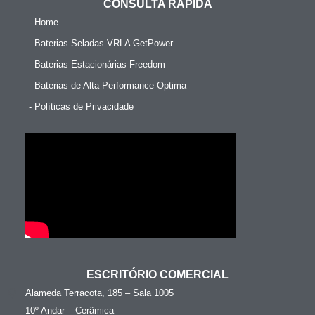
CONSULTA RÁPIDA
- Home
- Baterias Seladas VRLA GetPower
- Baterias Estacionárias Freedom
- Baterias de Alta Performance Optima
- Políticas de Privacidade
ESCRITÓRIO COMERCIAL
Alameda Terracota, 185 – Sala 1005
10º Andar – Cerâmica