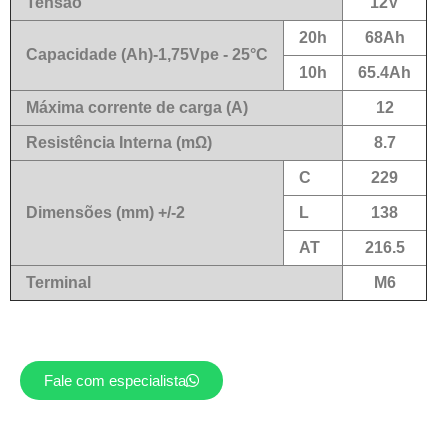
Tensão
12V
20h
68Ah
Capacidade (Ah)-1,75Vpe - 25°C
10h
65.4Ah
Máxima corrente de carga (A)
12
Resistência Interna (mΩ)
8.7
C
229
Dimensões (mm) +/-2
L
138
AT
216.5
Terminal
M6
Fale com especialista