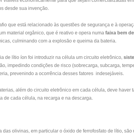
 ser viáveis economicamente para que sejam comercializadas e
os desde sua invenção.
afio que está relacionado às questões de segurança e à operaç
 é um material orgânico, que é reativo e opera numa
faixa bem de
icas, culminando com a explosão e queima da bateria.
 de lítio íon foi introduzir na célula um circuito eletrônico,
sist
ão, impedindo condições de risco (sobrecarga, subcarga, tempera
teria, prevenindo a ocorrência desses fatores indesejáveis.
ias, além do circuito eletrônico em cada célula, deve haver 
a de cada célula, na recarga e na descarga.
ia das olivinas, em particular o óxido de ferrofosfato de lítio,