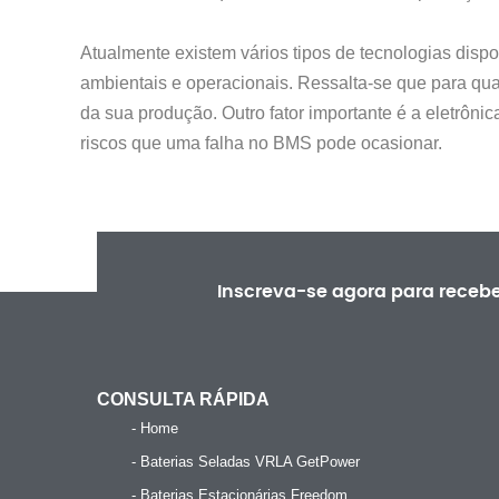
Atualmente existem vários tipos de tecnologias disp
ambientais e operacionais. Ressalta-se que para qual
da sua produção. Outro fator importante é a eletrôn
riscos que uma falha no BMS pode ocasionar.
Inscreva-se agora para receb
CONSULTA RÁPIDA
- Home
- Baterias Seladas VRLA GetPower
- Baterias Estacionárias Freedom