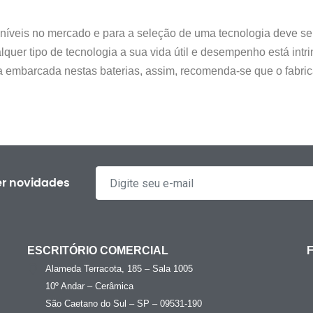
oníveis no mercado e para a seleção de uma tecnologia deve ser
quer tipo de tecnologia a sua vida útil e desempenho está int
ica embarcada nestas baterias, assim, recomenda-se que o fabri
er novidades
ESCRITÓRIO COMERCIAL
Alameda Terracota, 185 – Sala 1005
10º Andar – Cerâmica
São Caetano do Sul – SP – 09531-190