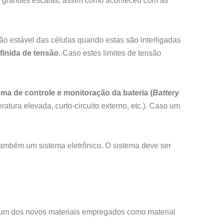
m grandes escalas, assim como aconteceu com as
ão estável das células quando estas são interligadas
finida de tensão
. Caso estes limites de tensão
ema de controle e monitoração da bateria (
Battery
tura elevada, curto-circuito externo, etc.). Caso um
também um sistema eletrônico. O sistema deve ser
 são um dos novos materiais empregados como material