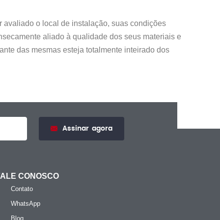
 avaliado o local de instalação, suas condições
rinsecamente aliado à qualidade dos seus materiais e
cante das mesmas esteja totalmente inteirado dos
Assinar
agora
FALE CONOSCO
Contato
WhatsApp
Blog