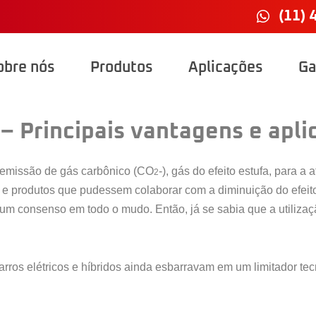
(11) 
obre nós
Produtos
Aplicações
Ga
o – Principais vantagens e apl
 emissão de gás carbônico (CO
-), gás do efeito estufa, para a 
2
 e produtos que pudessem colaborar com a diminuição do efeito
 consenso em todo o mudo. Então, já se sabia que a utilização
rros elétricos e híbridos ainda esbarravam em um limitador te