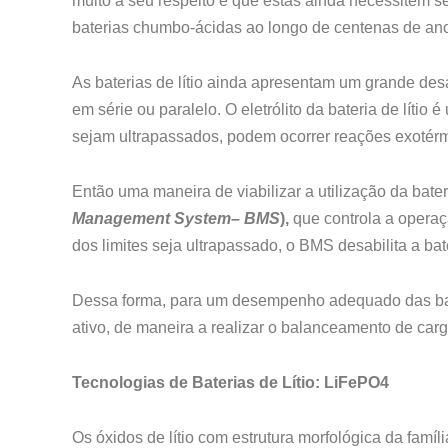
muito a seu respeito e que estas ainda necessitem
baterias chumbo-ácidas ao longo de centenas de an
As baterias de lítio ainda apresentam um grande des
em série ou paralelo. O eletrólito da bateria de lítio
sejam ultrapassados, podem ocorrer reações exotérm
Então uma maneira de viabilizar a utilização da bateria
Management System– BMS
),
que controla a operaç
dos limites seja ultrapassado, o BMS desabilita a ba
Dessa forma, para um desempenho adequado das bater
ativo, de maneira a realizar o balanceamento de carg
Tecnologias de Baterias de Lítio:
LiFePO4
Os óxidos de lítio com estrutura morfológica da famíl